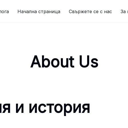
лога
Начална страница
Свържете се с нас
За 
About Us
я и история