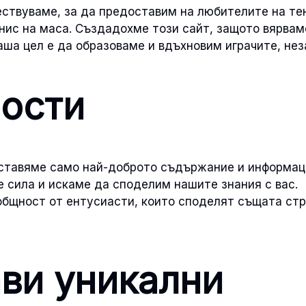
ствуваме, за да предоставим на любителите на тен
енис на маса. Създадохме този сайт, защото вярвам
Наша цел е да образоваме и вдъхновим играчите, не
ости
оставяме само най-доброто съдържание и информац
е сила и искаме да споделим нашите знания с вас.
бщност от ентусиасти, които споделят същата стр
ави уникални