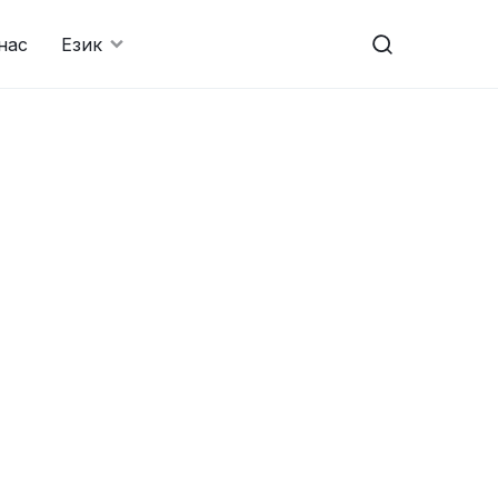
нас
Език