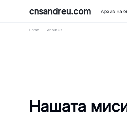
Skip
cnsandreu.com
to
Архив на б
content
Home
-
About Us
Нашата миси