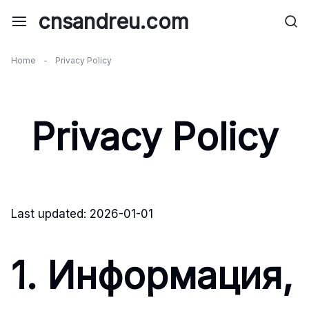
Skip
cnsandreu.com
to
content
Home
-
Privacy Policy
Privacy Policy
Last updated: 2026-01-01
1. Информация,