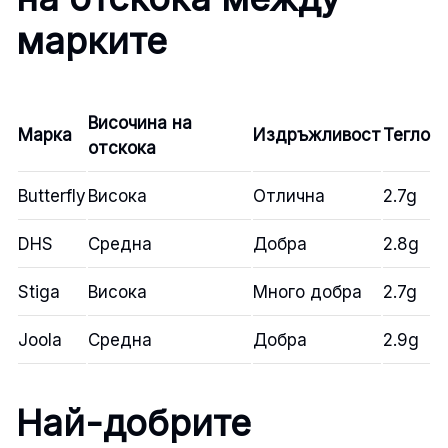
марките
Височина на
Марка
Издръжливост
Тегло
отскока
Butterfly
Висока
Отлична
2.7g
DHS
Средна
Добра
2.8g
Stiga
Висока
Много добра
2.7g
Joola
Средна
Добра
2.9g
Най-добрите