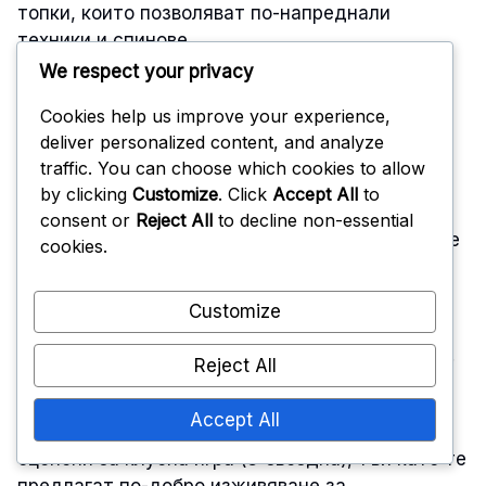
топки, които позволяват по-напреднали
техники и спинове.
We respect your privacy
Топки Donic 3-Star:
Тези топки са
Cookies help us improve your experience,
проектирани за по-добър спин и контрол,
deliver personalized content, and analyze
което ги прави подходящи за играчи, които
traffic. You can choose which cookies to allow
искат да усъвършенстват техниката си.
by clicking
Customize
. Click
Accept All
to
Топки Joola 3-Star:
Известни със своя
consent or
Reject All
to decline non-essential
отличен отскок и издръжливост, те често се
cookies.
използват в клубни условия.
Топки Yasaka 3-Star:
Те предоставят добро
Customize
усещане и са предпочитани от много
междинни играчи заради представянето си.
Reject All
Accept All
Препоръчително е да се избират топки,
оценени за клубна игра (3-звездна), тъй като те
предлагат по-добро изживяване за