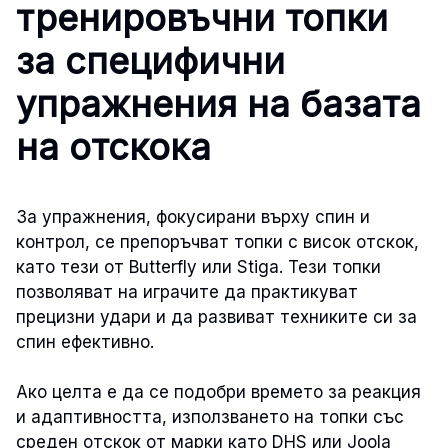
тренировъчни топки
за специфични
упражнения на базата
на отскока
За упражнения, фокусирани върху спин и
контрол, се препоръчват топки с висок отскок,
като тези от Butterfly или Stiga. Тези топки
позволяват на играчите да практикуват
прецизни удари и да развиват техниките си за
спин ефективно.
Ако целта е да се подобри времето за реакция
и адаптивността, използването на топки със
среден отскок от марки като DHS или Joola