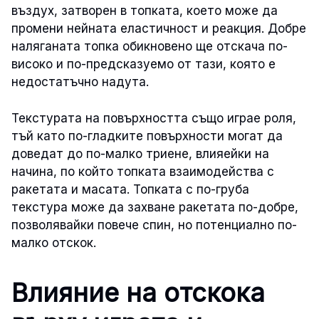
въздух, затворен в топката, което може да
промени нейната еластичност и реакция. Добре
наляганата топка обикновено ще отскача по-
високо и по-предсказуемо от тази, която е
недостатъчно надута.
Текстурата на повърхността също играе роля,
тъй като по-гладките повърхности могат да
доведат до по-малко триене, влияейки на
начина, по който топката взаимодейства с
ракетата и масата. Топката с по-груба
текстура може да захване ракетата по-добре,
позволявайки повече спин, но потенциално по-
малко отскок.
Влияние на отскока