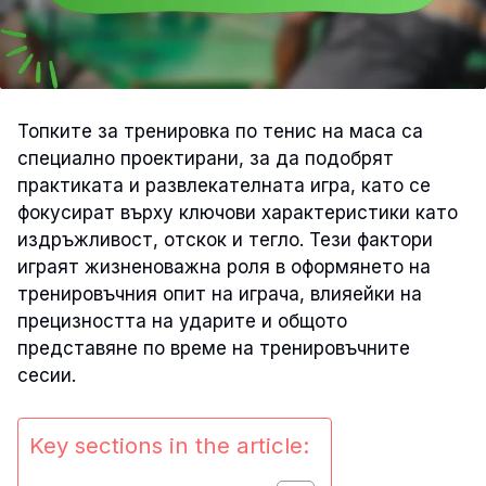
Топките за тренировка по тенис на маса са
специално проектирани, за да подобрят
практиката и развлекателната игра, като се
фокусират върху ключови характеристики като
издръжливост, отскок и тегло. Тези фактори
играят жизненоважна роля в оформянето на
тренировъчния опит на играча, влияейки на
прецизността на ударите и общото
представяне по време на тренировъчните
сесии.
Key sections in the article: