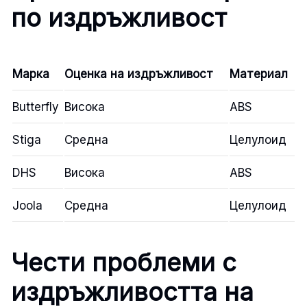
по издръжливост
Марка
Оценка на издръжливост
Материал
Butterfly
Висока
ABS
Stiga
Средна
Целулоид
DHS
Висока
ABS
Joola
Средна
Целулоид
Чести проблеми с
издръжливостта на