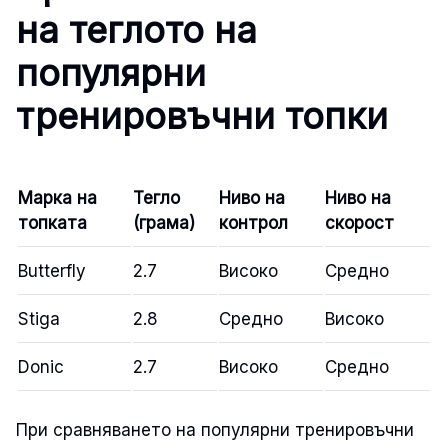
на теглото на
популярни
тренировъчни топки
Марка на
Тегло
Ниво на
Ниво на
топката
(грама)
контрол
скорост
Butterfly
2.7
Високо
Средно
Stiga
2.8
Средно
Високо
Donic
2.7
Високо
Средно
При сравняването на популярни тренировъчни