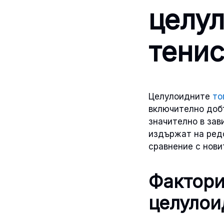
целул
тенис
Целулоидните
то
включително добъ
значително в зав
издържат на редо
сравнение с нови
Фактори
целулои