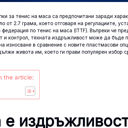
ки за тенис на маса са предпочитани заради харак
ло от 2.7 грама, което отговаря на регулациите, уст
едерация по тенис на маса (ITTF). Въпреки че пре
т и контрол, тяхната издръжливост може да бъде п
на износване в сравнение с новите пластмасови оп
ължи живота им, което ги прави популярен избор с
 the article:
 е издръжливост