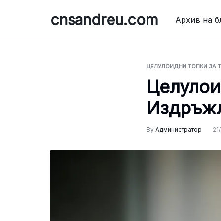
Skip
cnsandreu.com
to
Архив на б
content
ЦЕЛУЛОИДНИ ТОПКИ ЗА 
Целулои
Издръжл
By
Администратор
21