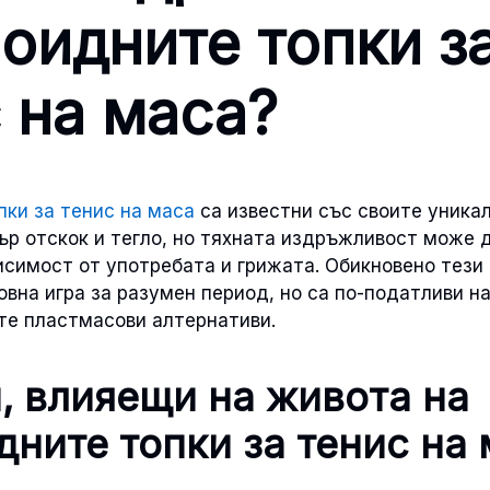
оидните топки з
 на маса?
пки за тенис на маса
са известни със своите уникал
р отскок и тегло, но тяхната издръжливост може 
исимост от употребата и грижата. Обикновено тези
вна игра за разумен период, но са по-податливи на
те пластмасови алтернативи.
, влияещи на живота на
дните топки за тенис на