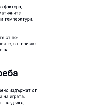
о фактора,
иматичните
ни температури,
те от по-
ните, с по-ниско
е на
реба
овено издържат от
 на играта.
т по-дълго,