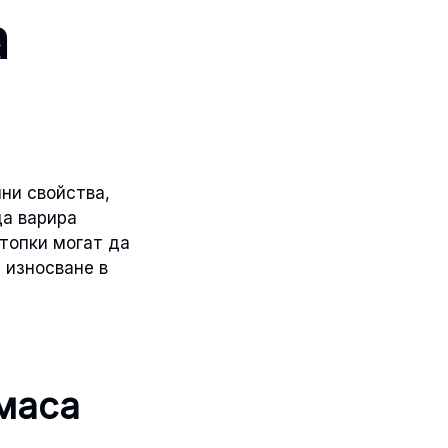
а
ни свойства,
да варира
 топки могат да
 износване в
 маса