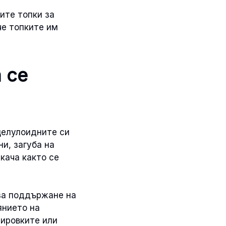
ите топки за
че топките им
 се
целулоидните си
и, загуба на
кача както се
за поддържане на
янието на
нировките или