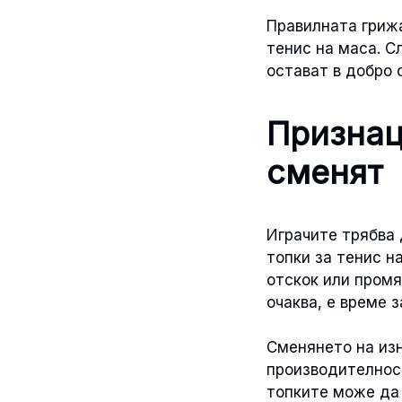
Правилната гриж
тенис на маса. С
остават в добро 
Признац
сменят
Играчите трябва 
топки за тенис н
отскок или промя
очаква, е време з
Сменянето на из
производителност
топките може да 