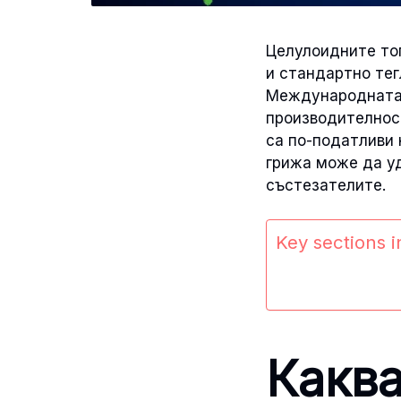
Целулоидните топ
и стандартно тег
Международната ф
производителнос
са по-податливи 
грижа може да уд
състезателите.
Key sections in
Каква