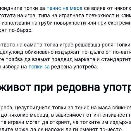
лоидните топки за
тенис на маса
се влияе от няколк
отата на игра, типа на игралната повърхност и кл
, използвани на груби повърхности или при екстрем
сят по-бързо.
ството на самата топка играе решаваща роля. Топки
целулоид обикновено издържат по-дълго от по-евти
те трябва да вземат предвид марката и стандартит
и избора на
топки за
редовна употреба.
живот при редовна упот
реба, целулоидните топки за тенис на маса обикн
до няколко месеца, в зависимост от интензивността
е играчи могат да открият, че топките им издържа
лите може да се наложи да ги сменят по-често.