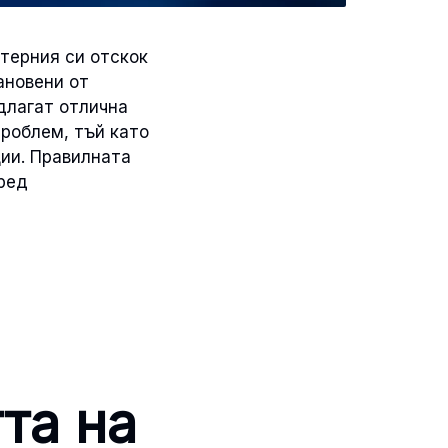
терния си отскок
ановени от
длагат отлична
роблем, тъй като
ции. Правилната
ред
та на