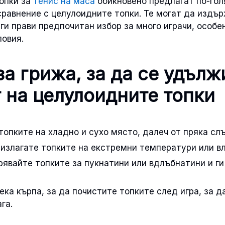
опки за
тенис на маса
обикновено предлагат по-го
равнение с целулоидните топки. Те могат да издър
 ги прави предпочитан избор за много играчи, особе
овия.
за грижа, за да се удълж
 на целулоидните топки
опките на хладно и сухо място, далеч от пряка сл
 излагате топките на екстремни температури или в
рявайте топките за пукнатини или вдлъбнатини и г
ка кърпа, за да почистите топките след игра, за 
га.