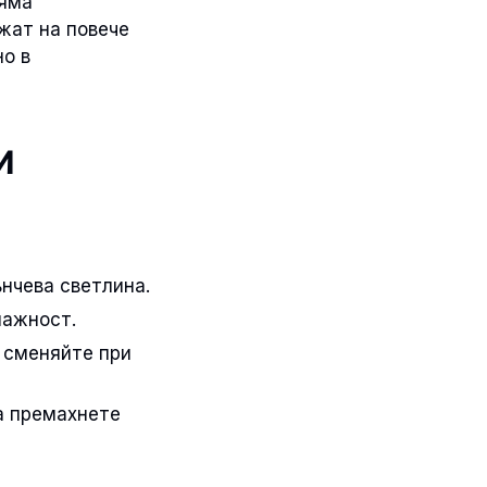
ляма
жат на повече
но в
и
ънчева светлина.
лажност.
и сменяйте при
да премахнете