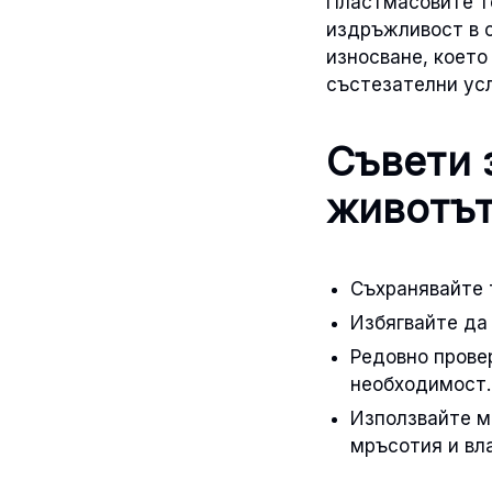
Пластмасовите т
издръжливост в с
износване, което
състезателни усл
Съвети 
животът
Съхранявайте т
Избягвайте да
Редовно прове
необходимост.
Използвайте ме
мръсотия и вла