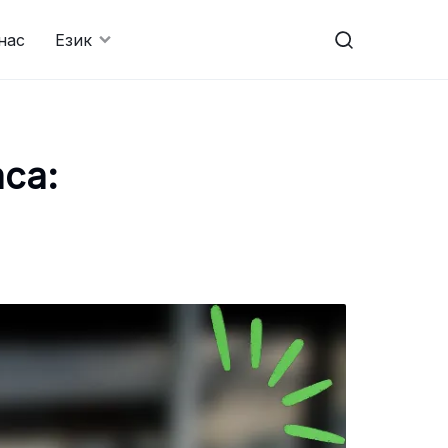
нас
Език
аса: