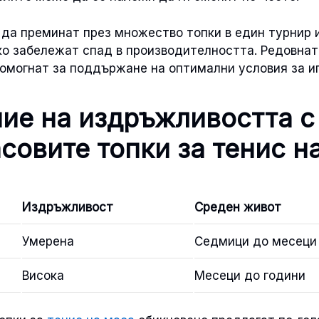
 да преминат през множество топки в един турнир 
ко забележат спад в производителността. Редовнат
омогнат за поддържане на оптимални условия за иг
ие на издръжливостта с
совите топки за тенис н
Издръжливост
Среден живот
Умерена
Седмици до месеци
Висока
Месеци до години