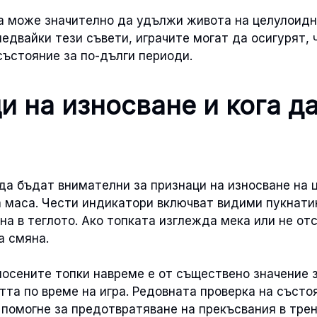
а може значително да удължи живота на целулоидн
ледвайки тези съвети, играчите могат да осигурят, 
състояние за по-дълги периоди.
и на износване и кога да
да бъдат внимателни за признаци на износване на 
а маса. Чести индикатори включват видими пукнатин
на в теглото. Ако топката изглежда мека или не отс
а смяна.
носените топки навреме е от съществено значение 
та по време на игра. Редовната проверка на състо
помогне за предотвратяване на прекъсвания в тре