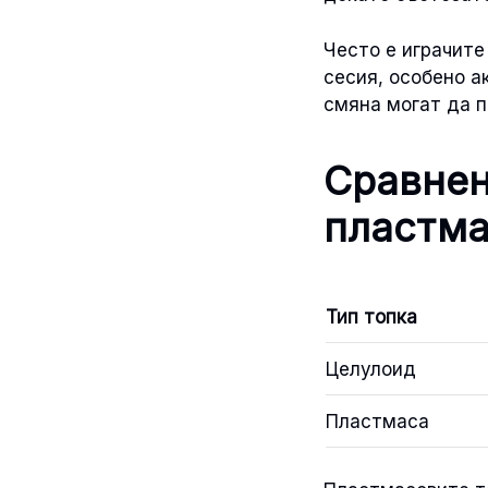
Често е играчите
сесия, особено а
смяна могат да п
Сравнен
пластма
Тип топка
Целулоид
Пластмаса