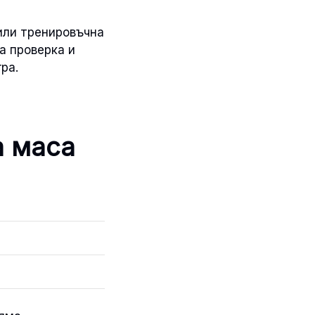
или тренировъчна
а проверка и
ра.
а маса