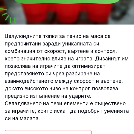
Целулоидните топки за тенис на маса са
предпочитани заради уникалната си
комбинация от скорост, въртене и контрол,
което значително влияе на играта. Дизайнът им
позволява на играчите да оптимизират
представянето си чрез разбиране на
взаимодействието между скорост и въртене,
докато високото ниво на контрол позволява
прецизно изпълнение на ударите.
Овладяването на тези елементи е съществено
за играчите, които искат да подобрят уменията
си на масата.