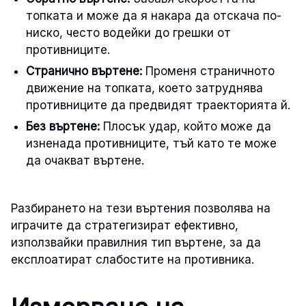
топката и може да я накара да отскача по-
ниско, често водейки до грешки от
противниците.
Странично въртене:
Променя страничното
движение на топката, което затруднява
противниците да предвидят траекторията й.
Без въртене:
Плосък удар, който може да
изненада противниците, тъй като те може
да очакват въртене.
Разбирането на тези въртения позволява на
играчите да стратегизират ефективно,
използвайки правилния тип въртене, за да
експлоатират слабостите на противника.