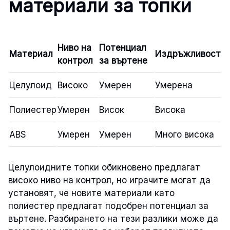
материали за топки
Ниво на
Потенциал
Материал
Издръжливост
контрол
за въртене
Целулоид
Високо
Умерен
Умерена
Полиестер
Умерен
Висок
Висока
ABS
Умерен
Умерен
Много висока
Целулоидните топки обикновено предлагат
високо ниво на контрол, но играчите могат да
установят, че новите материали като
полиестер предлагат подобрен потенциал за
въртене. Разбирането на тези разлики може да