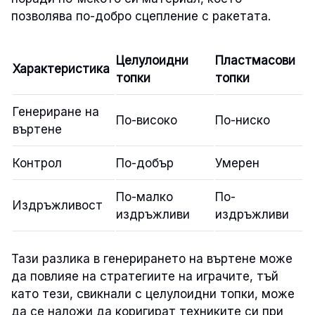
позволява по-добро сцепление с ракетата.
Целулоидни
Пластмасови
Характеристика
топки
топки
Генериране на
По-високо
По-ниско
въртене
Контрол
По-добър
Умерен
По-малко
По-
Издръжливост
издръжливи
издръжливи
Тази разлика в генерирането на въртене може
да повлияе на стратегиите на играчите, тъй
като тези, свикнали с целулоидни топки, може
да се наложи да коригират техниките си при