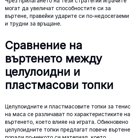
Чрез прилагането на тези стратегии играчите
могат да увеличат способностите си за
въртене, правейки ударите си по-недосегаеми
и трудни за връщане.
Сравнение на
въртенето между
целулоидни и
пластмасови топки
Целулоидните и пластмасовите топки за тенис
на маса се различават по характеристиките на
въртенето, което влияе на играта. Обикновено
целулоидните топки предлагат повече въртене
поради по-мекото си материал, което