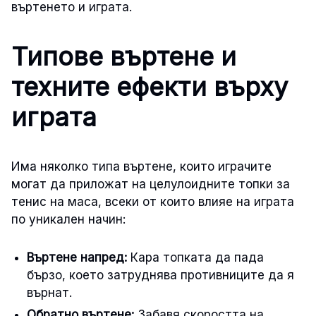
въртенето и играта.
Типове въртене и
техните ефекти върху
играта
Има няколко типа въртене, които играчите
могат да приложат на целулоидните топки за
тенис на маса, всеки от които влияе на играта
по уникален начин:
Въртене напред:
Кара топката да пада
бързо, което затруднява противниците да я
върнат.
Обратно въртене:
Забавя скоростта на