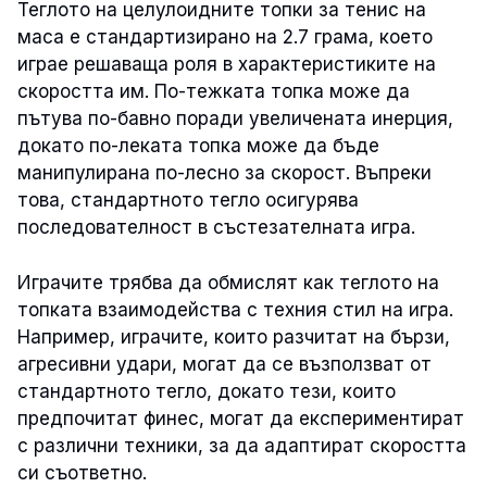
Теглото на целулоидните топки за тенис на
маса е стандартизирано на 2.7 грама, което
играе решаваща роля в характеристиките на
скоростта им. По-тежката топка може да
пътува по-бавно поради увеличената инерция,
докато по-леката топка може да бъде
манипулирана по-лесно за скорост. Въпреки
това, стандартното тегло осигурява
последователност в състезателната игра.
Играчите трябва да обмислят как теглото на
топката взаимодейства с техния стил на игра.
Например, играчите, които разчитат на бързи,
агресивни удари, могат да се възползват от
стандартното тегло, докато тези, които
предпочитат финес, могат да експериментират
с различни техники, за да адаптират скоростта
си съответно.