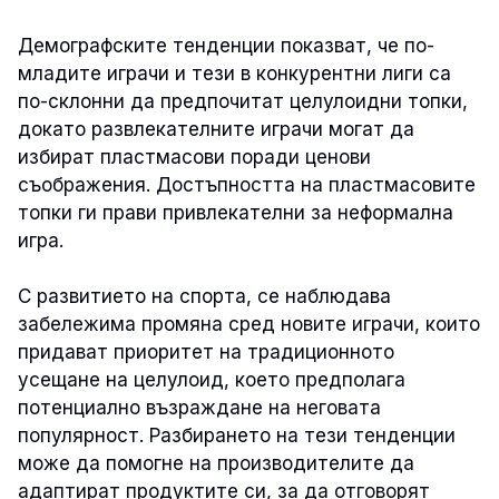
Демографските тенденции показват, че по-
младите играчи и тези в конкурентни лиги са
по-склонни да предпочитат целулоидни топки,
докато развлекателните играчи могат да
избират пластмасови поради ценови
съображения. Достъпността на пластмасовите
топки ги прави привлекателни за неформална
игра.
С развитието на спорта, се наблюдава
забележима промяна сред новите играчи, които
придават приоритет на традиционното
усещане на целулоид, което предполага
потенциално възраждане на неговата
популярност. Разбирането на тези тенденции
може да помогне на производителите да
адаптират продуктите си, за да отговорят