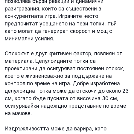
позволява бързи реакции и динамични
разигравания, които са съществени в
конкурентната игра. Играчите често
предпочитат усещането на тези топки, тъй
като могат да генерират скорост и мощ с
минимални усилия.
Отскокът е друг критичен фактор, повлиян от
материала. Целулоидните топки са
проектирани да осигуряват постоянен отскок,
което е жизненоважно за поддържане на
контрол по време на игра. Добре изработена
целулоидна топка може да отскочи до около 23
см, когато бъде пусната от височина 30 см,
осигурявайки надеждно представяне по време
на мачове.
Издръжливостта може да варира, като