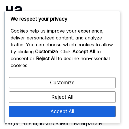
на
We respect your privacy
използването
Cookies help us improve your experience,
deliver personalized content, and analyze
на целулоидни
traffic. You can choose which cookies to allow
by clicking
Customize
. Click
Accept All
to
consent or
Reject All
to decline non-essential
топки за тенис
cookies.
на маса?
Customize
Reject All
Целулоидните топки за тенис на маса
Accept All
предлагат специфични предимства и
недостатъци, които влияят на играта и