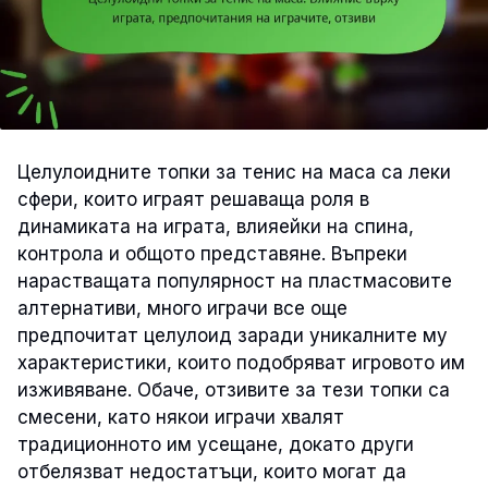
Целулоидните топки за тенис на маса са леки
сфери, които играят решаваща роля в
динамиката на играта, влияейки на спина,
контрола и общото представяне. Въпреки
нарастващата популярност на пластмасовите
алтернативи, много играчи все още
предпочитат целулоид заради уникалните му
характеристики, които подобряват игровото им
изживяване. Обаче, отзивите за тези топки са
смесени, като някои играчи хвалят
традиционното им усещане, докато други
отбелязват недостатъци, които могат да