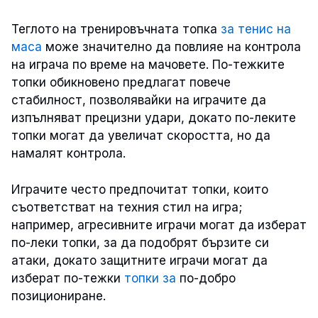
Теглото на тренировъчната топка
за тенис на
маса
може значително да повлияе на контрола
на играча по време на мачовете. По-тежките
топки обикновено предлагат повече
стабилност, позволявайки на играчите да
изпълняват прецизни удари, докато по-леките
топки могат да увеличат скоростта, но да
намалят контрола.
Играчите често предпочитат топки, които
съответстват на техния стил на игра;
например, агресивните играчи могат да изберат
по-леки топки, за да подобрят бързите си
атаки, докато защитните играчи могат да
изберат по-тежки
топки за
по-добро
позициониране.