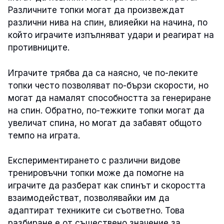
Различните топки могат да произвеждат
различни нива на спин, влияейки на начина, по
който играчите изпълняват удари и реагират на
противниците.
Играчите трябва да са наясно, че по-леките
топки често позволяват по-бързи скорости, но
могат да намалят способността за генериране
на спин. Обратно, по-тежките топки могат да
увеличат спина, но могат да забавят общото
темпо на играта.
Експериментирането с различни видове
тренировъчни топки може да помогне на
играчите да разберат как спинът и скоростта
взаимодействат, позволявайки им да
адаптират техниките си съответно. Това
разбиране е от съществено значение за