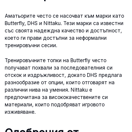
Аматьорите често се насочват към марки като
Butterfly, DHS и Nittaku. Тези марки са известни
със своята надеждна качество и достъпност,
което ги прави достъпни за неформални
тренировъчни сесии.
Тренировъчните топки на Butterfly често
получават похвали за последователния си
отскок и издръжливост, докато DHS предлага
разнообразие от опции, които отговарят на
различни нива на умения. Nittaku е
предпочитана за висококачествените си
материали, които подобряват игровото
изживяване.