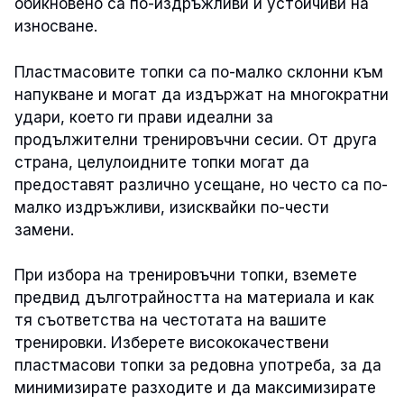
обикновено са по-издръжливи и устойчиви на
износване.
Пластмасовите топки са по-малко склонни към
напукване и могат да издържат на многократни
удари, което ги прави идеални за
продължителни тренировъчни сесии. От друга
страна, целулоидните топки могат да
предоставят различно усещане, но често са по-
малко издръжливи, изисквайки по-чести
замени.
При избора на тренировъчни топки, вземете
предвид дълготрайността на материала и как
тя съответства на честотата на вашите
тренировки. Изберете висококачествени
пластмасови топки за редовна употреба, за да
минимизирате разходите и да максимизирате