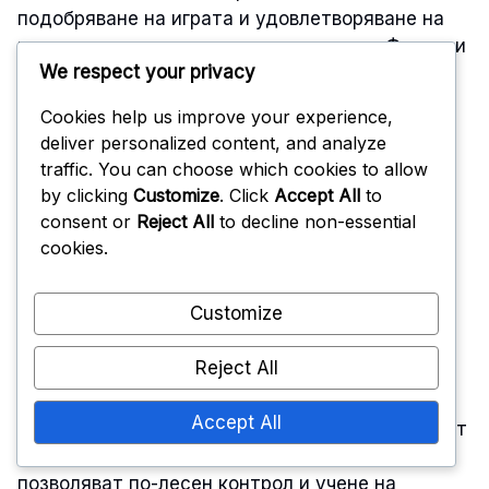
подобряване на играта и удовлетворяване на
индивидуалните тренировъчни нужди. Фактори
We respect your privacy
като ниво на умения, баланс между цена и
представяне и конкретни тренировъчни цели
Cookies help us improve your experience,
трябва да ръководят вашия избор.
deliver personalized content, and analyze
traffic. You can choose which cookies to allow
Критерии за избор в
by clicking
Customize
. Click
Accept All
to
consent or
Reject All
to decline non-essential
зависимост от нивото
cookies.
на умения
Customize
Reject All
Вашето ниво на умения значително влияе на
типа тренировъчна топка, която трябва да
Accept All
изберете. Начинаещите могат да се възползват
от по-меките, по-прощаващи топки, които
позволяват по-лесен контрол и учене на