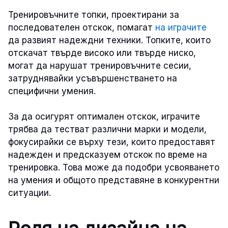
Тренировъчните топки, проектирани за
последователен отскок, помагат
на играчите
да развият надеждни техники. Топките, които
отскачат твърде високо или твърде ниско,
могат да нарушат тренировъчните сесии,
затруднявайки усъвършенстването на
специфични умения.
За да осигурят оптимален отскок, играчите
трябва да тестват различни марки и модели,
фокусирайки се върху тези, които предоставят
надежден и предсказуем отскок по време на
тренировка. Това може да подобри усвояването
на умения и общото представяне в конкурентни
ситуации.