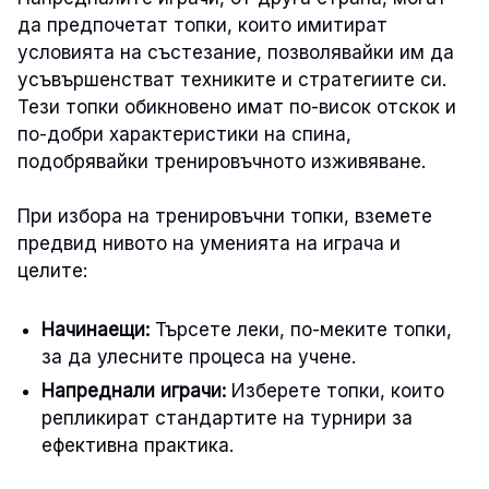
да предпочетат топки, които имитират
условията на състезание, позволявайки им да
усъвършенстват техниките и стратегиите си.
Тези топки обикновено имат по-висок отскок и
по-добри характеристики на спина,
подобрявайки тренировъчното изживяване.
При избора на тренировъчни топки, вземете
предвид нивото на уменията на играча и
целите:
Начинаещи:
Търсете леки, по-меките топки,
за да улесните процеса на учене.
Напреднали играчи:
Изберете топки, които
репликират стандартите на турнири за
ефективна практика.